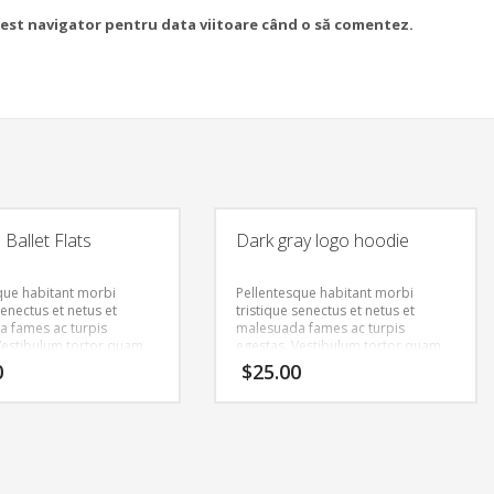
acest navigator pentru data viitoare când o să comentez.
Ballet Flats
Dark gray logo hoodie
que habitant morbi
Pellentesque habitant morbi
senectus et netus et
tristique senectus et netus et
 fames ac turpis
malesuada fames ac turpis
Vestibulum tortor quam,
egestas. Vestibulum tortor quam,
tae, ultricies eget, tempor
feugiat vitae, ultricies eget, tempor
0
$
25.00
ante. Donec eu libero sit
sit amet, ante. Donec eu libero sit
m egestas semper.
amet quam egestas semper.
ricies mi vitae est.
Aenean ultricies mi vitae est.
cerat eleifend leo.
Mauris placerat eleifend leo.