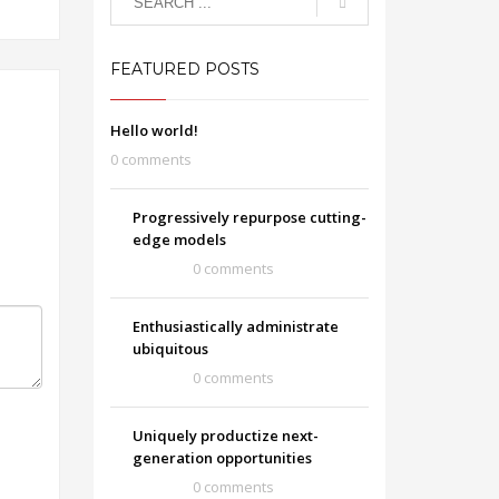
FEATURED POSTS
Hello world!
0 comments
Progressively repurpose cutting-
edge models
0 comments
Enthusiastically administrate
ubiquitous
0 comments
Uniquely productize next-
generation opportunities
0 comments