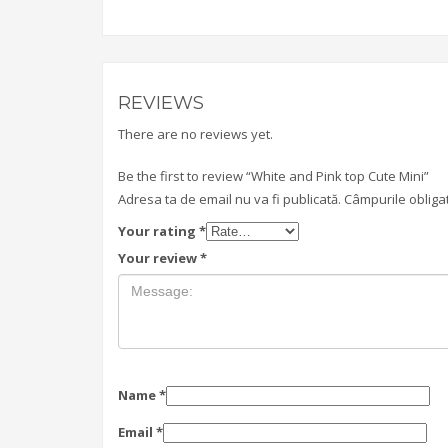
REVIEWS
There are no reviews yet.
Be the first to review “White and Pink top Cute Mini”
Adresa ta de email nu va fi publicată.
Câmpurile obliga
Your rating
*
Your review
*
Name
*
Email
*