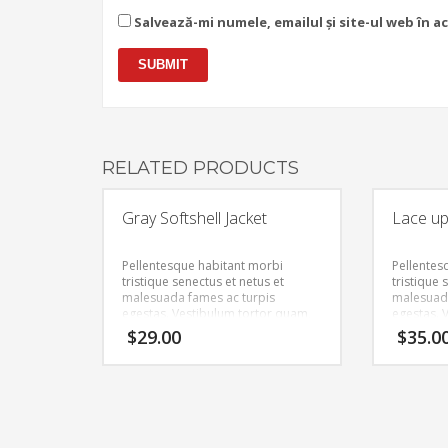
Salvează-mi numele, emailul și site-ul web în 
RELATED PRODUCTS
Gray Softshell Jacket
Lace up 
Pellentesque habitant morbi
Pellentes
tristique senectus et netus et
tristique 
malesuada fames ac turpis
malesuada
egestas. Vestibulum tortor quam,
egestas. 
feugiat vitae, ultricies eget, tempor
feugiat vi
$
29.00
$
35.0
sit amet, ante. Donec eu libero sit
sit amet, 
amet quam egestas semper.
amet qua
Aenean ultricies mi vitae est.
Aenean ult
Mauris placerat eleifend leo.
Mauris pla