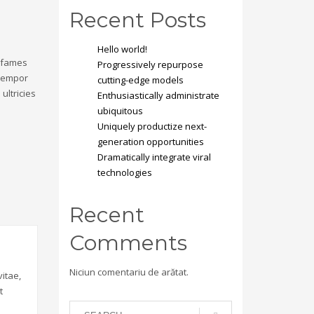
Recent Posts
Hello world!
a fames
Progressively repurpose
 tempor
cutting-edge models
ultricies
Enthusiastically administrate
ubiquitous
Uniquely productize next-
generation opportunities
Dramatically integrate viral
technologies
Recent
Comments
Niciun comentariu de arătat.
itae,
t